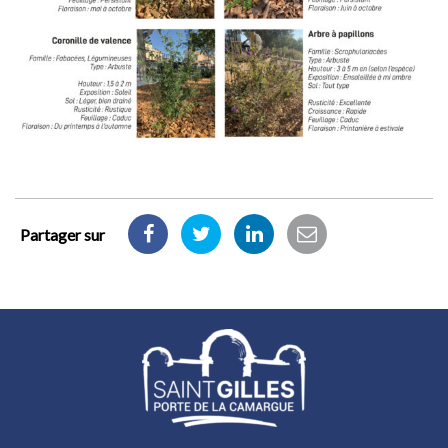
Partager sur
Partager
Partager
Partager
Partager
sur
sur
sur
par
Facebook
Twitter
LinkedIn
email