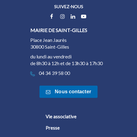
SUIVEZ-NOUS
Lien
Lien
Lien
Lien
vers
vers
vers
vers
MAIRIE DE SAINT-GILLES
le
le
le
la
compte
compte
compte
chaîne
Place Jean Jaurès
Facebook
Instagram
Linkedin
Youtube
30800 Saint-Gilles
du lundi au vendredi
de 8h30 à 12h et de 13h30 à 17h30
04 34 39 58 00
Nous contacter
Vie associative
Presse