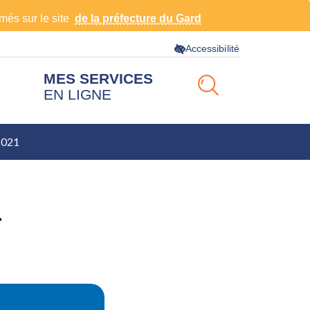
rmés sur le site
de la préfecture du Gard
Accessibilité
MES SERVICES
EN LIGNE
RECHERCHE
 2021
FERMER
1