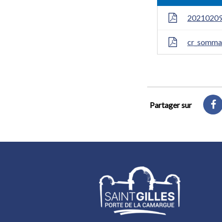
20210209
cr_somma
Partager sur
P
su
F