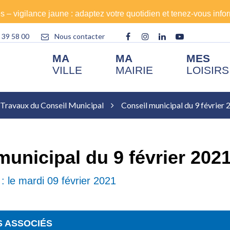
es – vigilance jaune : adaptez votre quotidien et tenez-vous info
Lien
Lien
Lien
Lien
 39 58 00
Nous contacter
vers
vers
vers
vers
MA
MA
MES
le
le
le
la
VILLE
MAIRIE
LOISIRS
compte
compte
compte
chaîne
Facebook
Instagram
Linkedin
Youtube
Travaux du Conseil Municipal
Conseil municipal du 9 février
municipal du 9 février 202
: le mardi 09 février 2021
 ASSOCIÉS