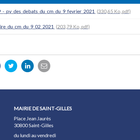
_-_pv_des_debats_du_cm_du_9_fevrier_2021
330,65 Ko, pdf
ire_du_cm_du_9_02_2021
203,79 Ko, pdf
artager
Partager
Partager
Partager
r
sur
sur
par
acebook
Twitter
LinkedIn
email
MAIRIE DE SAINT-GILLES
Place Jean Jaurès
30800 Saint-Gilles
du lundi au vendredi